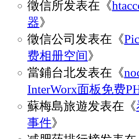
徵信所
发表在《
htac
器
》
徵信公司
发表在《
P
费相册空间
》
當鋪台北
发表在《
no
InterWorx面板免费
蘇梅島旅遊
发表在《
事件
》